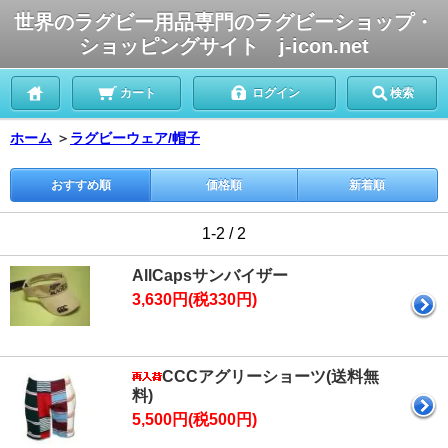
世界のラグビー用品専門のラグビーショップ・
ショッピングサイト j-icon.net
カート
ログイン
検索
ホーム
＞
ラグビーウェア/帽子
おすすめ順
価格順
新着順
1-2 / 2
AllCapsサンバイザー
3,630円(税330円)
CCCアグリーショーツ(送料無
料)
5,500円(税500円)