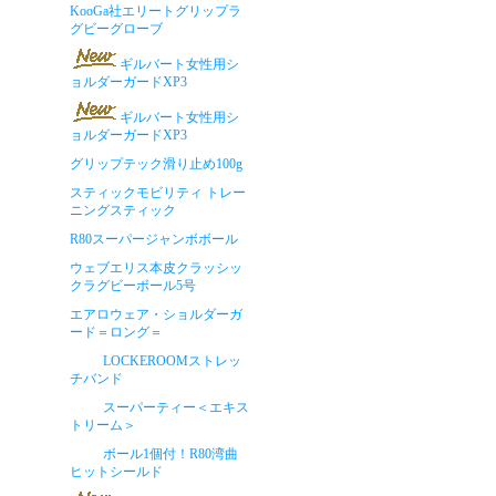
KooGa社エリートグリップラ
グビーグローブ
ギルバート女性用シ
ョルダーガードXP3
ギルバート女性用シ
ョルダーガードXP3
グリップテック滑り止め100g
スティックモビリティ トレー
ニングスティック
R80スーパージャンボボール
ウェブエリス本皮クラッシッ
クラグビーボール5号
エアロウェア・ショルダーガ
ード＝ロング＝
LOCKEROOMストレッ
チバンド
スーパーティー＜エキス
トリーム＞
ボール1個付！R80湾曲
ヒットシールド