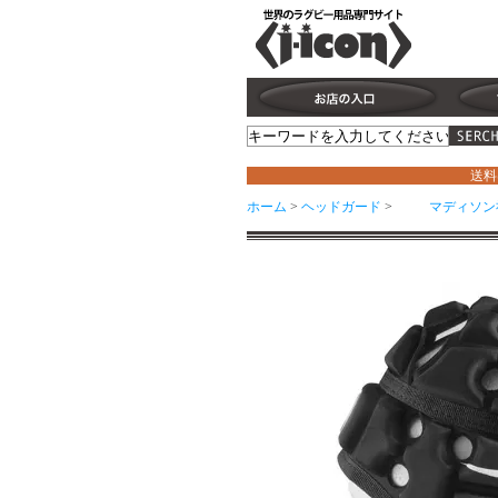
送料
ホーム
>
ヘッドガード
>
マディソン