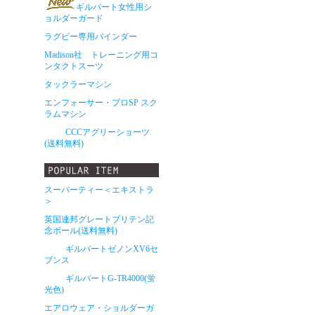
ギルバート女性用シ
ョルダーガード
ラグビー専用バインダー
Madison社 トレーニング用コ
ンタクトスーツ
タックラーマシン
エンフォーサー・プロSP スク
ラムマシン
CCCアグリーショーツ
(送料無料)
スーパーティー＜エキストラ
＞
英国連邦グレートブリテン記
念ボール(送料無料)
ギルバートゼノンXV6セ
ブンス
ギルバートG-TR4000(蛍
光色)
エアロウェア・ショルダーガ