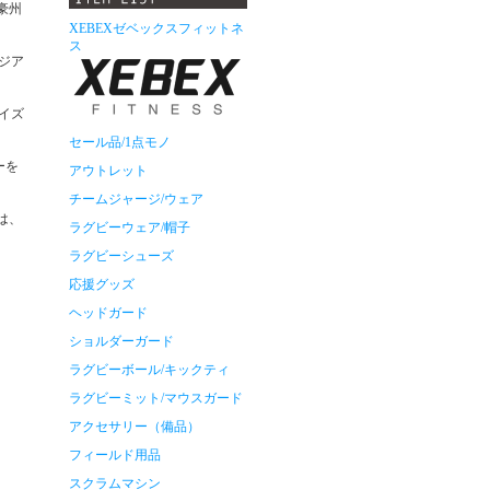
豪州
XEBEXゼベックスフィットネ
ス
ジア
イズ
セール品/1点モノ
ーを
アウトレット
チームジャージ/ウェア
は、
ラグビーウェア/帽子
ラグビーシューズ
応援グッズ
ヘッドガード
ショルダーガード
ラグビーボール/キックティ
ラグビーミット/マウスガード
アクセサリー（備品）
フィールド用品
スクラムマシン