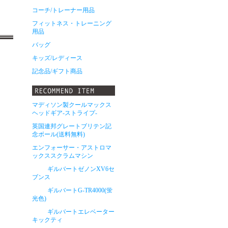
コーチ/トレーナー用品
フィットネス・トレーニング
用品
バッグ
キッズ/レディース
記念品/ギフト商品
マディソン製クールマックス
ヘッドギア-ストライプ-
英国連邦グレートブリテン記
念ボール(送料無料)
エンフォーサー・アストロマ
ックススクラムマシン
ギルバートゼノンXV6セ
ブンス
ギルバートG-TR4000(蛍
光色)
ギルバートエレベーター
キックティ